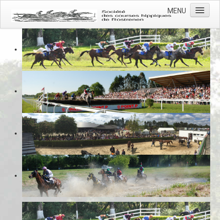
MENU
Accueil
Actualités
L'association
L'hippodrome
Les courses
Photos
Contacts
Prévention